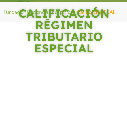
CALIFICACIÓN
Fundación Eficiencia Energética
>
Calificación ESAL
RÉGIMEN
TRIBUTARIO
ESPECIAL