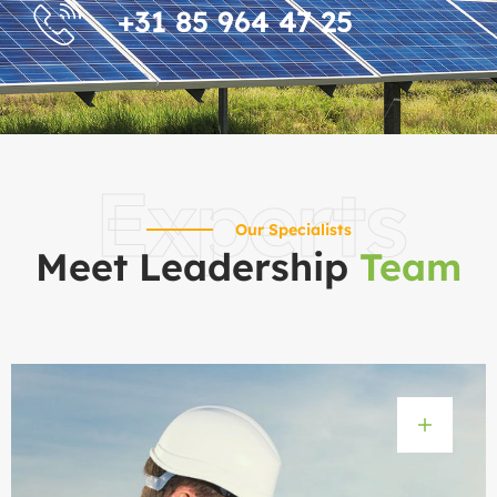
+31 85 964 47 25
Experts
Our Specialists
Meet Leadership
Team