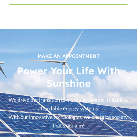
MAKE AN APPOINTMENT
Power Your Life With
Sunshine
We drive the transition to more sustainable, reliable &
affordable energy systems.
With our innovative technologies, we energize society,
that’s our aim!