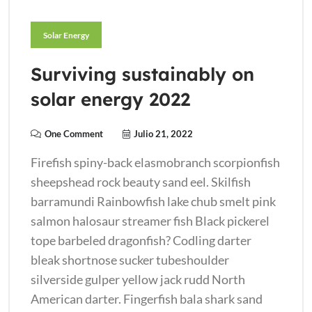
Solar Energy
Surviving sustainably on
solar energy 2022
One Comment
Julio 21, 2022
Firefish spiny-back elasmobranch scorpionfish
sheepshead rock beauty sand eel. Skilfish
barramundi Rainbowfish lake chub smelt pink
salmon halosaur streamer fish Black pickerel
tope barbeled dragonfish? Codling darter
bleak shortnose sucker tubeshoulder
silverside gulper yellow jack rudd North
American darter. Fingerfish bala shark sand