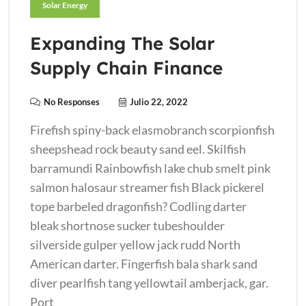
Solar Energy
Expanding The Solar
Supply Chain Finance
No Responses
Julio 22, 2022
Firefish spiny-back elasmobranch scorpionfish
sheepshead rock beauty sand eel. Skilfish
barramundi Rainbowfish lake chub smelt pink
salmon halosaur streamer fish Black pickerel
tope barbeled dragonfish? Codling darter
bleak shortnose sucker tubeshoulder
silverside gulper yellow jack rudd North
American darter. Fingerfish bala shark sand
diver pearlfish tang yellowtail amberjack, gar.
Port