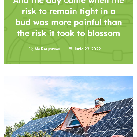
And the day came when the
risk to remain tight in a
bud was more painful than
the risk it took to blossom
No Responses
Junio 23, 2022