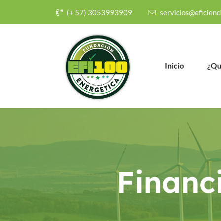
(+ 57) 3053993909
servicios@eficienc
Inicio
¿Qu
Financ