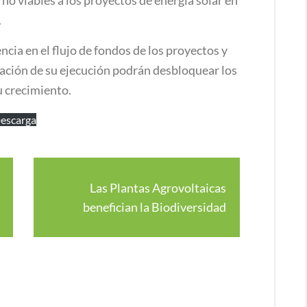
no viables a los proyectos de energía solar en
.
cia en el flujo de fondos de los proyectos y
ciación de su ejecución podrán desbloquear los
u crecimiento.
escarga
Las Plantas Agrovoltaicas
benefician la Biodiversidad